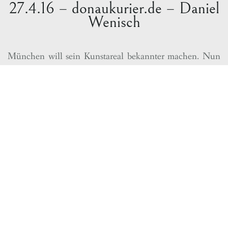
27.4.16 – donaukurier.de – Daniel
Wenisch
München will sein Kunstareal bekannter machen. Nun
ist das erste Buch darüber erschienen
16 Museen, sechs Hochschulen, zwei Kirchen, unzählige
weitere Kultureinrichtungen, zählt Hans-Georg Küppers,
der Kulturreferent der Stadt München, auf. All das ist in
nur wenigen Straßenblocks in der Münchner
Maxvorstadt konzentriert. „Das Kunstareal ist eine
Ansammlung von Kunst, Kultur und Wissen“, betont
Küppers. „Es zählt zu den bedeutendsten
Kunstquartieren der Welt.“ . . . Und dennoch: Den um die
Jahrtausendwende entstandenen Namen „Kunstareal“
kennt kaum jemand, eine geografische Verortung würden