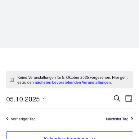
Keine Veranstaltungen für 5. Oktober 2025 vorgesehen. Hier geht
Hinweis
es zu den
nächsten bevorstehenden Veranstaltungen
.
Veran
Ve
05.10.2025
Suche
Tag
Datum
An
Such
wählen.
Na
Vorheriger Tag
Nächster Tag
und
Ansic
Kalender abonnieren