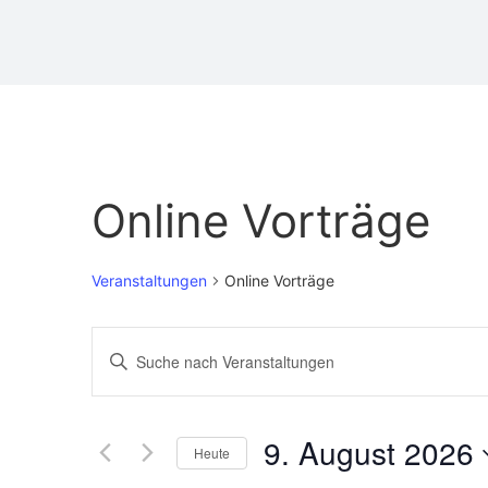
Online Vorträge
Veranstaltungen
Online Vorträge
Veranstaltungen
Bitte
Schlüsselwort
Suche
eingeben.
Suche
nach
und
Veranstaltungen
9. August 2026
Schlüsselwort.
Heute
Ansichten,
Datum